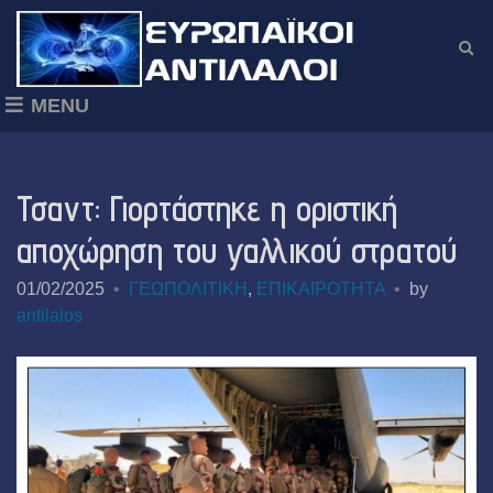
E
x
p
MENU
a
n
d
s
Τσαντ: Γιορτάστηκε η οριστική
e
a
αποχώρηση του γαλλικού στρατού
r
c
01/02/2025
ΓΕΩΠΟΛΙΤΙΚΗ
,
ΕΠΙΚΑΙΡΟΤΗΤΑ
by
h
antilalos
f
o
r
m