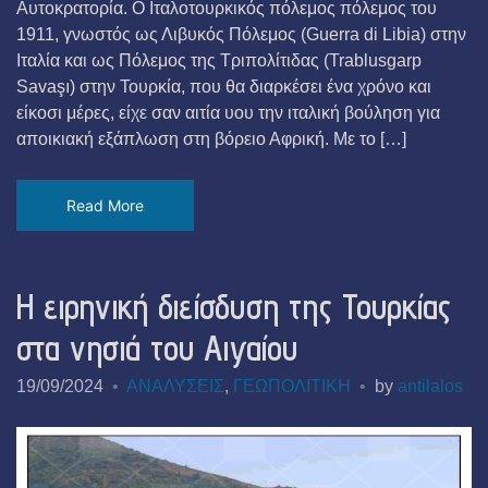
Αυτοκρατορία. Ο Ιταλοτουρκικός πόλεμος πόλεμος του
1911, γνωστός ως Λιβυκός Πόλεμος (Guerra di Libia) στην
Ιταλία και ως Πόλεμος της Τριπολίτιδας (Trablusgarp
Savaşı) στην Τουρκία, που θα διαρκέσει ένα χρόνο και
είκοσι μέρες, είχε σαν αιτία υου την ιταλική βούληση για
αποικιακή εξάπλωση στη βόρειο Αφρική. Με το […]
Read More
Η ειρηνική διείσδυση της Τουρκίας
στα νησιά του Αιγαίου
19/09/2024
ΑΝΑΛΥΣΕΙΣ
,
ΓΕΩΠΟΛΙΤΙΚΗ
by
antilalos