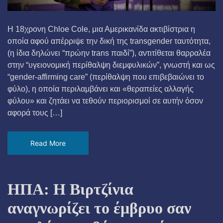
Η 18χρονη Chloe Cole, μια Αμερικανίδα ακτιβίστρια η
οποία αφού απέρριψε την δική της transgender ταυτότητα,
(η ίδια δηλώνει “πρώην trans παιδί”), αντιτίθεται θαρραλέα
στην “υγειονομική περίθαλψη διεμφυλικών”, γνωστή και ως
“gender-affirming care” (περίθαλψη που επιβεβαιώνει το
φύλο), η οποία περιλαμβάνει και «θεραπείες αλλαγής
φύλου» και ζητάει να τεθούν περιορισμοί σε αυτήν όσον
αφορά τους […]
Read More
ΗΠΑ: Η Βιρτζίνια
αναγνωρίζει το έμβρυο σαν