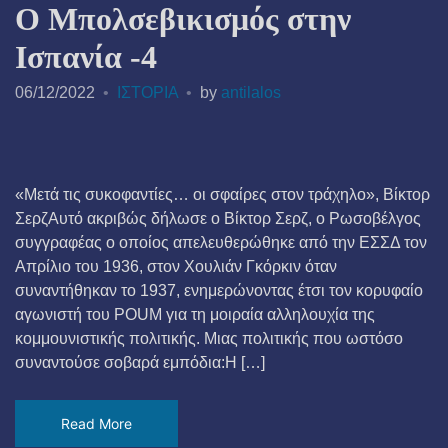
Ο Μπολσεβικισμός στην
Ισπανία -4
06/12/2022
ΙΣΤΟΡΙΑ
by
antilalos
«Μετά τις συκοφαντίες… οι σφαίρες στον τράχηλο», Βίκτορ
ΣερζΑυτό ακριβώς δήλωσε ο Βίκτορ Σερζ, ο Ρωσοβέλγος
συγγραφέας ο οποίος απελευθερώθηκε από την ΕΣΣΔ τον
Απρίλιο του 1936, στον Χουλιάν Γκόρκιν όταν
συναντήθηκαν το 1937, ενημερώνοντας έτσι τον κορυφαίο
αγωνιστή του POUM για τη μοιραία αλληλουχία της
κομμουνιστικής πολιτικής. Μιας πολιτικής που ωστόσο
συναντούσε σοβαρά εμπόδια:Η […]
Read More