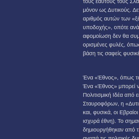
τους εαυτούς τους Σλά
μόνον ως Δυτικούς. Δε
αριθμός αυτών των «ξέ
υποδοχής», οπότε ανά
αφομοίωση δεν θα συμβ
ορισμένες φυλές, όπως
βάση τις σαφείς φυσικ
Ένα «Έθνος», όπως το 
Ένα «Έθνος» μπορεί να
Πολιτισμική Ιδέα από 
Σταυροφόρων, η «Δυτι
και, φυσικά, οι Εβραί
ισχυρά έθνη). Το σημα
δημιουργήθηκαν από το
αγαπά τις πολιτικές δυ