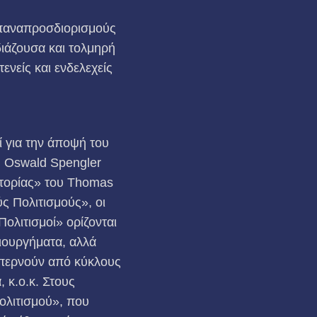
 επαναπροσδιορισμούς
διάζουσα και τολμηρή
ενείς και ενδελεχείς
εί για την άποψή του
υ Oswald Spengler
τορίας» του Thomas
ύς Πολιτισμούς», οι
ολιτισμοί» ορίζονται
ιουργήματα, αλλά
 περνούν από κύκλους
 κ.ο.κ. Στους
ολιτισμού», που