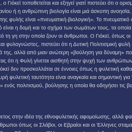
ο Γιόκεϊ τοποθετείται και εξηγεί γιατί πιστεύει ότι ο ορι
νίου ή η ανθρώπινη βιολογία είναι μιά άσκοπη ανοησία, 
 της φυλής είναι «πνευματική-βιολογική». Το πνευματικό σ
ικό είναι η δομή και το σχήμα των σωμάτων τους, τα οπο
ό τη γη στην οποία ζουν οι άνθρωποι. Ο Γιόκεϊ, όπως οι
και φυλογνώστες, πιστεύει ότι η Δυτική Πολιτισμική φυλή 
ά της, αλλά από μιαν ανώτερη «βούληση για δύναμη» που
τας ότι η Φυλή γίνεται αισθητή στην ψυχή των ανθρώπων
Γιόκεϊ δεν προσκολλάται σε έννοιες όπως η φυλετική καθ
χυρή φυλετική ταυτότητα είναι αναγκαία και σημαντική για
 ενός πολιτισμού, βούλησης η οποία θα οδηγήσει τις β
ίθετος στην ιδέα της εθνοφυλετικής αφομοίωσης, αλλά φαί
θρωποι όπως οι Σλάβοι, οι Εβραίοι και οι Έλληνες στα