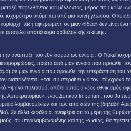
 μεταξύ παρελθόντος και μέλλοντος, μέρος που κρίνει ως
μό, ισχυρότερο ακόμη και από μια κοινή γλώσσα. Οποια
κυρίαρχη τάξη αφιερωμένη σε μιαν «Ιδέα» δεν είναι έν
και αποτελεί αποτέλεσμα ορθολογικής σκέψης.
α την ανάπτυξη του εθνικισμού ως έννοια : Ο Γιόκεϊ ισχυρί
 μεταμορφώσεις, πρώτα από μιαν έννοια που προωθεί το
ισμό) σε μιαν έννοια που προωθεί την υπεράσπιση του 
ον Ναπολέοντα. Έτσι, συμπεραίνει γιά τον σύγχρονό του
κό Υψηλό Πολιτισμό, οπότε αυτός ο νέος εθνικισμός οφεί
ς Αυτοκρατορίας», ενός Δυτικού Imperium, που θα περι
μπεριλαμβανομένων και των αποικιών της (δηλαδή Αμερι
ία). Σε άλλα κεφάλαια, αναφέρει ότι τα μέρη της Ευρώπ
σμούς, συμπεριλαμβανομένης και της Ρωσίας, θα πρέπει