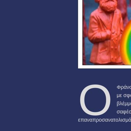
Ο
Φράνσ
με σφ
βλέμμ
σαφέσ
επαναπροσανατολισμός 