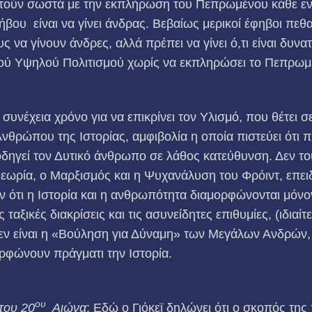
στούν σωστά με την εκπλήρωση του Πεπρωμένου κάθε εν
ου είναι να γίνει άνδρας. Βεβαίως μερικοί έφηβοι πεθαί
ς να γίνουν άνδρες, αλλά πρέπει να γίνει ό,τι είναι δυν
κού Υψηλού Πολιτισμού χωρίς να εκπληρώσει το Πεπρωμ
 συνέχεια χρόνο για να επικρίνει τον Υλισμό, που θέτει σ
θρώπου της Ιστορίας, αμφιβολία η οποία πιστεύει ότι π
οδηγεί τον Δυτικό άνθρωπο σε λάθος κατεύθυνση. Δεν του
Θεωρία, ο Μαρξισμός και η Ψυχανάλυση του Φρόιντ, επει
ότι η Ιστορία και η ανθρωπότητα διαμορφώνονται μόνον
 ταξικές διακρίσεις και τις ασυνείδητες επιθυμίες, (ιδιαί
 δεν είναι η «Βούληση για Δύναμη» των Μεγάλων Ανδρών
φώνουν πράγματι την Ιστορία.
ου
του 20
Αιώνα
: Εδώ ο Γιόκεϊ δηλώνει ότι ο σκοπός της 