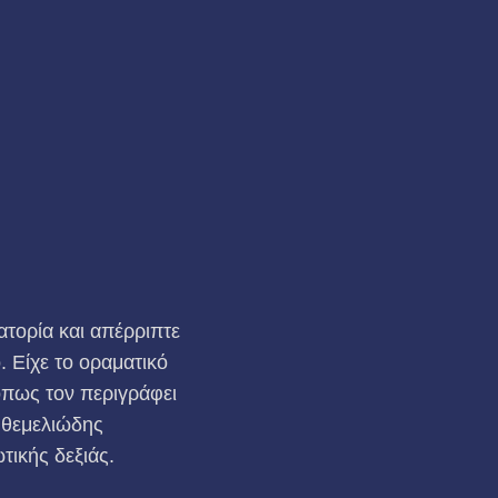
τορία και απέρριπτε
 Είχε το οραματικό
όπως τον περιγράφει
 θεμελιώδης
τικής δεξιάς.