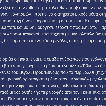
βους, Εβραίους και Έλληνες και αντ’ αυτού θεωρήσουν 
ν εξετάζει την πιθανότητα καλοήθων συμβιωτικών πολιτι
νων Πολιτισμών» πρέπει να διατηρείται μικρός μέσα στ
 πάσα στιγμή να ενθαρρύνεται η αφομοίωση, διαφορετικ
εί ποτέ και θα δημιουργήσει τεράστια προβλήματα. Πα
 οι Αφρο-Αμερικανοί, επανέρχεται με μιαν ολότελα βιολο
ές διαφορές που κρίνει τόσο μεγάλες ώστε η αφομοίωση 
ορίζει ο Γιόκεϊ, είναι μια ομάδα ανθρώπων που ενώνοντ
 βρίσκεται γεωγραφικά μέσα σε ένα άλλο «Έθνος» εάν έ
εκείνες του μεγαλύτερου Έθνους που το περιβάλλει (π.χ.
κή» ρωσική αριστοκρατία μέσα στον «Ασιατικό» μεγαλύτ
οι με την αναφομοίωτη επί αιώνες, ανθεκτικότατη διασπορ
ντικό μέρος αυτής της περιγραφής από τον Γιόκεϊ είναι ό
υς Πολιτισμούς στην υπηρεσία τους και όχι το αντίστροφ
ναστείες και επισημαίνει την αφοσίωση σε αυτές ως ένα 