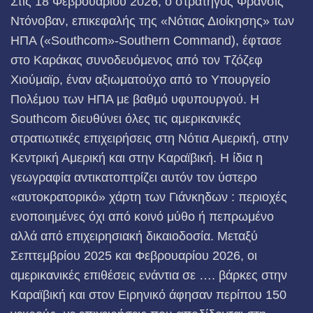
Στις 18 Φεβρουαρίου 2026, ο στρατηγός Φράνσις
Ντόνοβαν, επικεφαλής της «Νότιας Διοίκησης» των
ΗΠΑ («Southcom»-Southern Command), έφτασε
στο Καράκας συνοδευόμενος από τον Τζόζεφ
Χιούμαϊρ, έναν αξιωματούχο από το Υπουργείο
Πολέμου των ΗΠΑ με βαθμό υφυπουργού. Η
Southcom διευθύνει όλες τις αμερικανικές
στρατιωτικές επιχειρήσεις στη Νότια Αμερική, στην
Κεντρική Αμερική και στην Καραϊβική. Η ίδια η
γεωγραφία αντικατοπτρίζει αυτόν τον ύστερο
«αυτοκρατορικό» χάρτη των Γιάνκηδων : περιοχές
ενοποιημένες όχι από κοινό μύθο ή πεπρωμένο
αλλά από επιχειρησιακή δικαιοδοσία. Μεταξύ
Σεπτεμβρίου 2025 και Φεβρουαρίου 2026, οι
αμερικανικές επιθέσεις ενάντια σε …. βάρκες στην
Καραϊβική και στον Ειρηνικό άφησαν περίπου 150