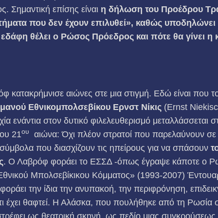
ος. Σημαντική επίσης είναι
η δήλωση του Προέδρου Τρ
τήματα που δεν έχουν επιλυθεί», καθώς
υποδηλώνει 
εδάφη θέλει ο Ρώσος Πρόεδρος και πότε θα γίνει η
φ κατακρήμνισε αιώνες στε μια στιγμή. Εδώ είναι που τ
μανού Εθνικομπολσεβίκου Ερνστ Νίκις
(Ernst Niekisc
ία ενάντια στον δυτικό φιλελευθερισμό μεταλλάσσεται 
ου
του 21
αιώνα: Όχι πλέον στρατοί που παρελαύνουν σε 
σύμβολα που διασχίζουν τις ηπείρους για να σπάσουν
τ
ς
. Ο Λαβρόφ φοράει το ΕΣΣΔ -όπως έγραψε κάποτε ο Ρ
Εθνικού Μπολσεβίκικου Κόμματος» (1993-2007) Έντουαρ
φοράει την ίδια την ανυπακοή, την περιφρόνηση, επιδεικ
τι έχει θαφτεί. Η Αλάσκα, που πουλήθηκε από τη Ρωσία 
ιστρέφει ως θεατρική σκηνή, ως πεδίο μιας συγκρούσεω