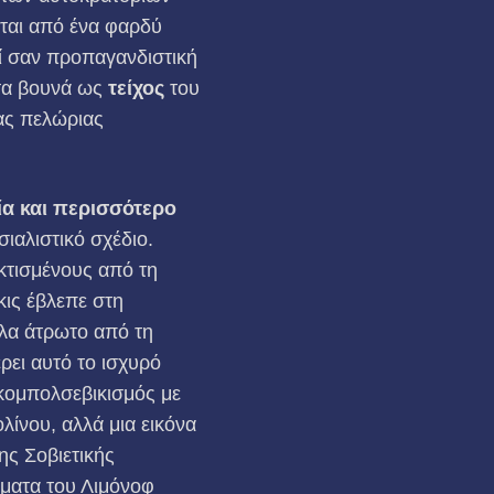
εται από ένα φαρδύ
ί σαν προπαγανδιστική
 τα βουνά ως
τείχος
του
ας πελώριας
ία και περισσότερο
ιαλιστικό σχέδιο.
κτισμένους από τη
κις έβλεπε στη
ελα άτρωτο από τη
ρει αυτό το ισχυρό
ικομπολσεβικισμός με
ίνου, αλλά μια εικόνα
ης Σοβιετικής
ήματα του Λιμόνοφ