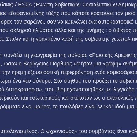
блик) / ΕΣΣΔ (Ένωση Σοβιετικών Σοσιαλιστικών Δημοκρ
ιας εξαφανισμένης τάξης που κάποτε κρατούσε τον μισό
νδρας τον σαρώνει, σαν να κυκλώνει ένα αυτοκρατορικό 
του σκληρού κλίματος αλλά και της μνήμης : ο άθικτος 
 Στάλιν και η γρανιτένια λαβή της σοβιετικής γεωπολιτι
ή συνδέει τη γεωγραφία της παλαιάς «Ρωσικής Αμερικής
, ωσάν ο Βερίγγειος Πορθμός να ήταν μια «ραφή» ανάμε
 την ήρεμη εξουσιαστική περιφρόνηση ενός κομισσάριου
ωρεί ένα νέο σύνορο. Στο στήθος του προέχει το σοβιετι
ά Αυτοκρατορία», που βιομηχανοποιήθηκε με ιλιγγιώδη 
τερικούς και εσωτερικούς και στεκόταν ως ο ανατολικός
γράμματα είναι μαύρα, το πουλόβερ είναι λευκό: Ιδού μι
 υπολογισμένος. Ο «χρονισμός» του συμβάντος είναι κα