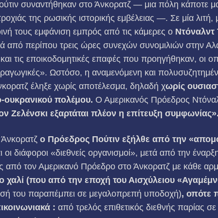
ούτιν συναντήθηκαν στο Άνκορατζ — μια πόλη κάποτε μα
ροχιάς της ρωσικής ιστορικής εμβέλειας —. Σε μία λιτή, 
ινή τους εμφάνιση εμπρός από τις κάμερες ο
Ντόναλντ 
ά από περίπου τρεις ώρες συνεχών συνομιλιών στην Αλά
 και τις εποικοδομητικές επαφές που προηγήθηκαν, οι 
αραγωγικές». Ωστόσο, η αναμενόμενη και πολυσυζητημ
νκορατζ έληξε χωρίς αποτέλεσμα, δηλαδή χ
ωρίς ουσιασ
ο-ουκρανικού πολέμου.
Ο Αμερικανός Πρόεδρος Ντόνα
ον Ζελένσκι εξαρτάται πλέον η επίτευξη συμφωνίας»
 Άνκορατζ
ο Πρόεδρος Πούτιν εξήλθε από την «απο
ι οι διάφοροι «διεθνείς οργανισμοί», μετά από την έναρ
ς από τον Αμερικανό Πρόεδρο στο Άνκορατζ με κάθε αρμ
ο χαλί
(που από την εποχή του Αισχύλειου «Αγαμέμ
ησή του παραπέμπει σε μεγαλοπρεπή υποδοχή)
, οπότε
ικοινωνιακά :
από τρελός επιθετικός διεθνής παρίας σε