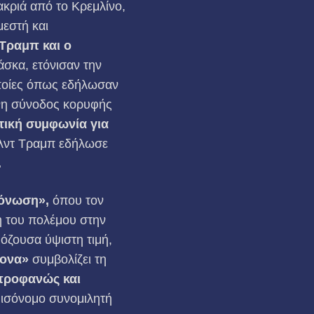
κριά από το Κρεμλίνο,
μεστή και
Τραμπ και ο
σκα, ετόνισαν την
οποίες όπως εδήλωσαν
ένη σύνοδος κορυφής
τική συμφωνία για
λντ Τραμπ εδήλωσε
.
μόνωση»,
όπου τον
ξη του πολέμου στην
όζουσα ύψιστη τιμή,
νονα»
συμβολίζει τη
 προφανώς και
 ισόνομο συνομιλητή