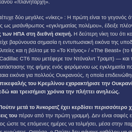
ικανού «πλανητάρχη».
υχε δύο μεγάλες «νίκες» : Η πρώτη είναι το γεγονός ότ
ς ως μισάνθρωπος «εγκληματίας πολέμου», έδειξε πλέο
ς των ΗΠΑ στη διεθνή σκηνή.
Η δεύτερη νίκη του ότι κ
είχε βαρύνουσα σημασία η εντυπωσιακή εικόνα της υποδ
λιτείες και η βόλτα με το «Το Κτήνος» / «The Beast» (τ
Cadillac CT6 που μετέφερε τον Ντόναλντ Τραμπ) — και 
κατάστασης της φήμης ενός φερόμενου ως εγκληματία π
παια εικόνα για πολλούς Ουκρανούς, η οποία επιδεινώθ
επικεφαλής του Κρεμλίνου εχαρακτήρισε την Ουκραν
εδώ και τρεισήμισι χρόνια την πλήττει ανηλεώς.
ούτιν μετά το Άνκορατζ έχει κερδίσει περισσότερο χ
εις του
πέραν από την πρώτη γραμμή. Δεν είναι σαφές ε
ς ώστε τις επόμενες ημέρες να τολμήσει, μέσα στην πα
ς κυρώσεις. Ωστόσο, ο Πούτιν δεν φάνηκε καθόλου να σ