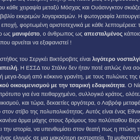
ου κάθε χειραψία μεταξύ Μόσχας και Ουάσινγκτον σκιάζ
 βιβλίο εκκρεμών λογαριασμών. Η φωτογραφία λειτουργε
ή εποχή, φορτωμένη αριστοτεχνικά με κάθε λεπτομέρεια:
ερ ως
μανιφέστο
, ο άνθρωπος ως
απεσταλμένος
κάποι
ου αρνείται να εξαφανιστεί !
τήθος του Σεργκέι Βικτόροβιτς είναι
λιγότερο νοσταλγ
απειλή
. Η ΕΣΣΔ του Στάλιν δεν ήταν ποτέ απλώς ένα σοσ
ή μεγα-δομή από κόκκινο γρανίτη, με τους πυλώνες της 
ικού οικουμενισμού με την τσαρική εδαφικότητα
. Ο Νί
 πρότυπο για ένα πειθαρχημένο, συλλογικό κράτος, ολότ
ικισμού, και τώρα, δεκαετίες αργότερα, ο Λαβρόφ μεταφέ
 στον στίβο της πολυπολικότητας. Αυτός είναι ένας Εθν
: κανένα άρμα μάχης στους δρόμους του πολύπαθου Βερολ
ι την ιστορία, να υπενθυμίσει στον θεατή πως η πτώση τ
νας ελιγμός σε μια μακρύτερη εκστρατεία. Τα μυθιστορ