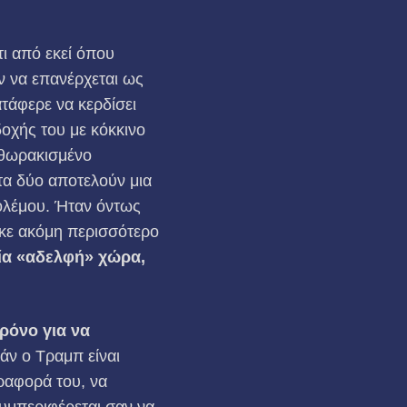
ι από εκεί όπου
ν να επανέρχεται ως
ατάφερε να κερδίσει
οχής του με κόκκινο
ο θωρακισμένο
τα δύο αποτελούν μια
ολέμου. Ήταν όντως
ηκε ακόμη περισσότερο
ία «αδελφή» χώρα,
ρόνο για να
άν ο Τραμπ είναι
ραφορά του, να
υμπεριφέρεται σαν να