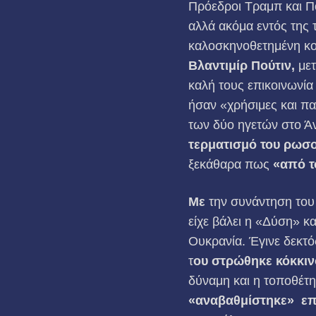
Πρόεδροι Τραμπ και Π
αλλά ακόμα εντός της τ
καλοσκηνοθετημένη κο
Βλαντιμίρ Πούτιν
,
μετ
καλή τους επικοινωνία
ήσαν «χρήσιμες και π
των δύο ηγετών στο Ά
τερματισμό του ρωσ
ξεκάθαρα πως
«από τ
Με
την συνάντηση του
είχε βάλει η «Δύση» κα
Ουκρανία. Έγινε δεκτό
τ
ου στρώθηκε κόκκιν
δύναμη και η τοποθέτ
«αναβαθμίστηκε»
επ