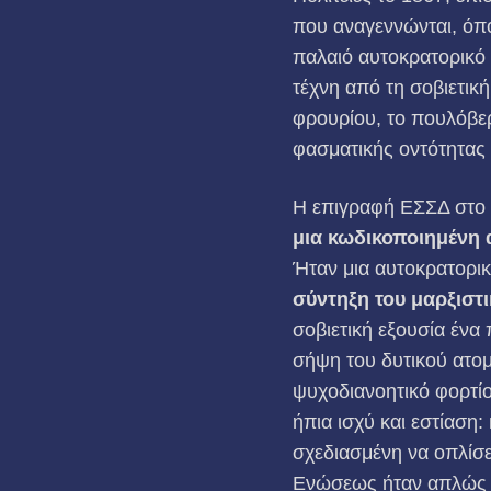
που αναγεννώνται, όπ
παλαιό αυτοκρατορικό
τέχνη από τη σοβιετικ
φρουρίου, το πουλόβ
φασματικής οντότητας π
Η επιγραφή ΕΣΣΔ στο σ
μια κωδικοποιημένη 
Ήταν μια αυτοκρατορικ
σύντηξη του μαρξιστ
σοβιετική εξουσία ένα
σήψη του δυτικού ατομ
ψυχοδιανοητικό φορτίο
ήπια ισχύ και εστίαση
σχεδιασμένη να οπλίσε
Ενώσεως ήταν απλώς έ