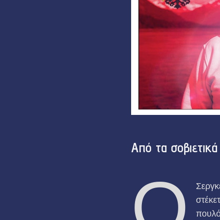
Από τα σοβιετικ
Ο
Σεργκ
στέκε
πουλό