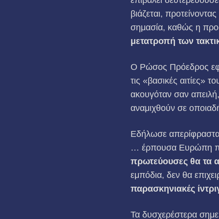
βιάζεται, προτείνοντα
σημασία, καθώς η προ
μετατροπή των τακτι
Ο Ρώσος Πρόεδρος εφά
τις «βασικές αιτίες» 
ακουγόταν σαν απειλή
αναμιχθούν σε οποιαδή
Εδήλωσε απερίφραστα, 
… έρπουσα Ευρώπη πο
πρωτεύουσες θα τα α
εμπόδια, δεν θα επιχ
παρασκηνιακές ίντρι
Τα δυσχερέστερα σημε