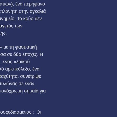
ατιών), ένα περήφανο
 πλανήτη στην αγκαλιά
μνημείο. Το κρύο δεν
παγετός των
κής.
» με τη φασματική
σα σε δύο εποχές. Η
, ενός «λαϊκού
κό αρκτικόλεξο, ένα
ταχύτητα, συνέτριψε
 πυλώνας σε έναν
α μονόχρωμη σημαία για
λοσχεδιασμένος : Οι