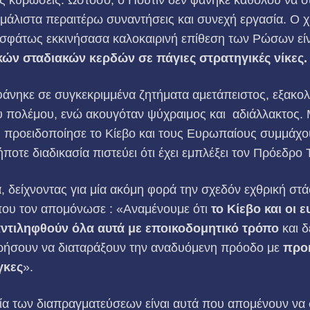
ς μάλιστα περαιτέρω συναντήσεις και συνεχή εργασία. Ο 
σφάτως εκκινήσασα καλοκαιρινή επίθεση των Ρώσων είν
κών σταδιακών κερδών σε πάγιες στρατηγικές νίκες.
νηκε σε συγκεκριμμένα ζητήματα αμετάπειστος, εξακολο
του πολέμου, ενώ ακουγόταν ψύχραιμος και αδιάλλακτος. 
, προειδοποίησε το Κίεβο και τους Ευρωπαίους συμμάχο
ποτε διαδικασία πιστεύει ότι έχει εμπλέξει τον Πρόεδρο
δείχνοντας για μία ακόμη φορά την σχεδόν εχθρική στά
υ τον απομόνωσε : «Αναμένουμε ότι
το Κίεβο και οι 
ντιληφθούν όλα αυτά με εποικοδομητικό τρόπο
και δ
ειρήσουν να διαταράξουν την αναδυόμενη πρόοδο με
προκ
γκες
».
ία των διαπραγματεύσεων είναι αυτά που απομένουν ν