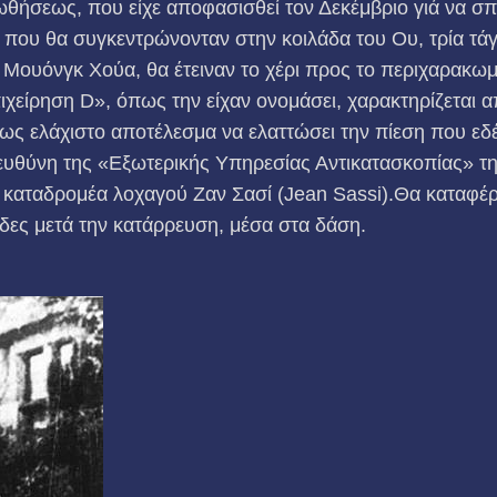
θήσεως, που είχε αποφασισθεί τον Δεκέμβριο γιά να σ
 που θα συγκεντρώνονταν στην κοιλάδα του Ου, τρία τά­
 Μουόνγκ Χούα, θα έτειναν το χέρι προς το περιχαρακω
χείρηση D», όπως την είχαν ονομάσει, χαρακτηρίζεται
ως ελάχιστο αποτέλεσμα να ελαττώσει την πίεση που εδέ
ν ευθύνη της «Εξωτερικής Υπηρεσίας Αντικατασκοπίας» τ
 καταδρομέα λοχαγού Ζαν Σασί (Jean Sassi).Θα καταφέρ
δες μετά την κατάρρευση, μέσα στα δάση.