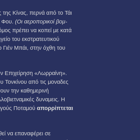
ς της Κίνας, περνά από το Τάι
ν Φου.
(Οι αεροπορικοί βομ­
όμος πρέπει να κοπεί με κατά
γείο του εκστρατευτικού
ο Γιέν Μπάι, στην όχθη του
ην Επιχείρηση «Λωρραίνη».
ου Τονκίνου από τις μοναδες
σουν την καθημερινή
λοβιετναμικές δυναμεις. Η
αυγούς Ποταμού
απορρίπτεται
εί να επαναφέρει σε