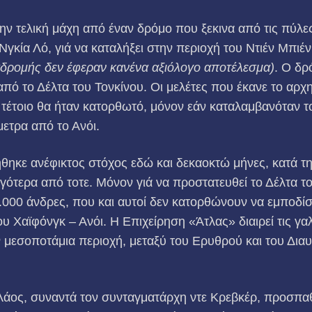
 την τελική μάχη από έναν δρόμο που ξεκινα από τις πύλε
 Νγκία Λό, γιά να καταλήξει στην περιοχή του Ντιέν Μπιέ
αδρομής δεν έφεραν κανένα αξιόλογο αποτέλεσμα)
. Ο δρ
πό το Δέλτα του Τονκίνου. Οι μελέτες που έκανε το αρχη
 τέτοιο θα ήταν κατορθωτό, μόνον εάν καταλαμβανόταν τ
ετρα από το Ανόι.
θηκε ανέφικτος στόχος εδώ και δεκαοκτώ μήνες, κατά τ
γότερα από τοτε. Μόνον γιά να προστατευθεί το Δέλτα τ
0.000 άνδρες, που και αυτοί δεν κατορθώ­νουν να εμποδί
 Χαϊφόνγκ – Ανόι. Η Επιχείρηση «Άτλας» διαιρεί τις γαλ
ην μεσοποτάμια περιοχή, μεταξύ του Ερυθρού και του Δι
Λάος, συναντά τον συνταγματάρχη ντε Κρεβκέρ, προσπαθ