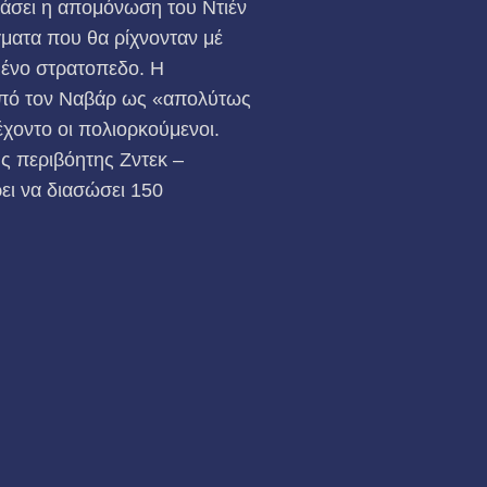
πάσει η απομόνωση του Ντιέν
γματα που θα ρίχνονταν μέ
μένο στρατοπεδο. Η
 από τον Ναβάρ ως «απολύτως
χοντο οι πολιορκούμενοι.
ης περιβόητης Ζντεκ –
ει να διασώσει 150