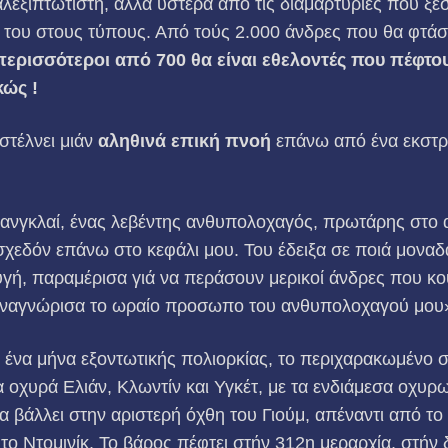
 αλεξιπτωτιστή, αλλά ύστερα από τις διαμαρτυρίες που ξ
του στους τύπους. Από τούς 2.000 άνδρες που θα φτάσο
περισσότεροι από 700 θα είναι εθελοντές που πέφτο
κώς !
στέλνει μιάν
αληθινά επική πνοή
επάνω από ένα εκστρ
Λανγκλαί, ένας λεβέντης ανθυπολοχαγός, πρωτάρης στο α
σχε­δόν επάνω στο κεφάλι μου. Του έδειξα σε ποιά μοναδ
γή, παρα­μέρισα γιά να περάσουν μερικοί άνδρες που κ
αναγνώρισα το ωραίο προσωπο του ανθυπολοχαγού μου
ό ένα μήνα εξοντωτικής πολιορκίας, το περιχαρακωμένο 
 οχυρά Ελιάν, Κλωντίν και Υγκέτ, με τα ενδιάμεσα οχυρω
α βάλλει στην αριστερή όχθη του Γιούμ, απέναντι από το 
το Ντομινίκ. Το βάρος πέφτει στήν 312η μεραρχία, στήν 