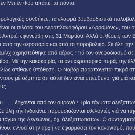
ιέν Μπιέν Φου απαιτεί τα πάντα.
ωρολογικές συνθήκες, τα ελαφρά βομβαρδιστικά πολυβολ
είναι οι πιλότοι του Αεροπλανοφόρου «Αρρομάνς», του 
Αντριέ, εφονεύθη στις 31 Μαρτίου. Αλλά οι θέσεις των Βιε
από την αεροπορία και από το πυροβολικό. Σε όλη την δ
μίνχ αχρηστεύθηκε από αέρος ! Γιά τον ανεφοδιασμό σε
μέρα. Μέ την κακο­καιρία, τα αντιαεροπορικά πυρά, την έ
ντελώς απίθανη ύπόθεση. Ο Ναβάρ παραπονείται πικρά σ
ντούν μέ οξύτητα ότι αύτοί δεν είναι υπεύθυνοι γιά μιά
ους.
ου ……έρχονται από τον ουρανό ! Τρία τάγματα αλεξιπτωτ
Σε όλη τήν Ινδοκίνα, παρουσιά­ζονται εθελοντές γιά να 
α τάγμα της Λεγεώνος, όχι άλεξιπτωτιστων. Ο συνταγμα
νου, εννοεί στην αρχή να εφαρμόσει τον κανονισμό, που 