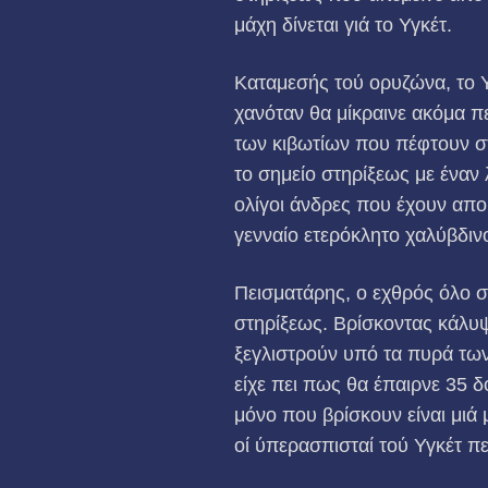
μάχη δίνεται γιά το Υγκέτ.
Καταμεσής τού ορυζώνα, το Υ
χα­νόταν θα μίκραινε ακόμα 
των κιβωτίων που πέφτουν στ
το σημείο στηρίξεως με έναν 
ολίγοι άνδρες που έχουν αποκ
γενναίο ετερόκλητο χαλύβδιν
Πεισματάρης, ο εχθρός όλο σκ
στηρίξεως. Βρίσκοντας κάλυ
ξεγλιστρούν υπό τα πυρά τω
είχε πει πως θα έπαιρνε 35 δ
μόνο που βρίσκουν είναι μιά
οί ύπερασπισταί τού Υγκέτ πε