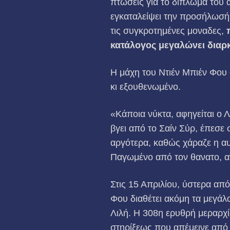
πτώσεις για το δί­πλωμα του
εγκαταλείψει την προσήλωσή 
τις συγκροτημένες μοναδες,
κατάλογος μεγαλώνει διαρ
Η μάχη του Ντιέν Μπιέν Φου 
κι εξουθενωμένο.
«Κάποια νύκτα, αφηγείται ο 
βγει από το Σαίν Σύρ, έπεσε 
αργότερα, καθώς χάραζε η αυ
Παγωμένο από τον θανατο, 
Στις 15 Απριλίου, ύστερα απ
Φου διαθέτει ακόμη τα μεγάλα
Λιλή. Η 308η ερυθρή με­ραρχί
στηρίξεως που απέμεινε από 