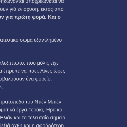
εσηκώνονται υποχρεώνεται να
υν γιά ενίσχυση, εκτός από
υν γιά πρώτη φορά. Και ο
ατευτικό σώμα εξαντλημένο
λεξίπτωτο, που μόλις είχε
α έπρεπε να πάει. Λίγες ώρες
ουβαλούσαν ένα φορείο.
».
στρατοπεδο του Ντιέν Μπιέν
ματικά έργα Γεράκι, Ήρα και
Ελιάν και το τελευταίο σημείο
δεξιά όχθη και η σφοδρότερη