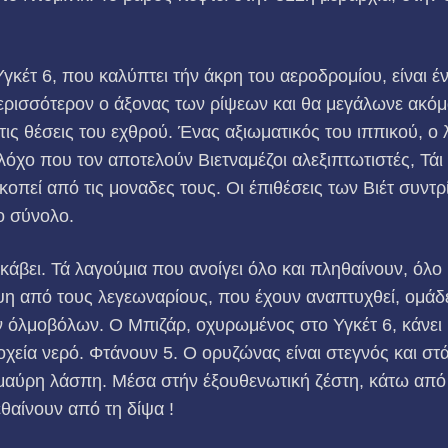
γκέτ 6, που καλύπτει τήν άκρη του αεροδρομίου, είναι έ
περισσότερον ο άξονας των ρίψεων και θα μεγάλωνε ακό
ις θέσεις του εχθρού. Ένας αξιωματικός του ιππικού, ο
λόχο που τον αποτελούν Βιετναμέζοι αλεξιπτωτιστές, Τάι
οπεί από τις μοναδες τους. Οι έπιθέσεις των Βιέτ συντρ
ο σύνολο.
άβει. Τά λαγούμια που ανοίγει όλο και πληθαίνουν, όλο 
ψη από τους λεγεωναρίους, που έχουν αναπτυχθεί, ομά
ν όλμοβόλων. Ο Μπιζάρ, οχυρωμένος στο Υγκέτ 6, κάνει
οχεία νερό. Φτάνουν 5. Ο ορυζώνας είναι στεγνός και στ
 μαύρη λάσπη. Μέσα στήν έξουθενωτική ζέστη, κάτω από 
θαίνουν από τη δίψα !