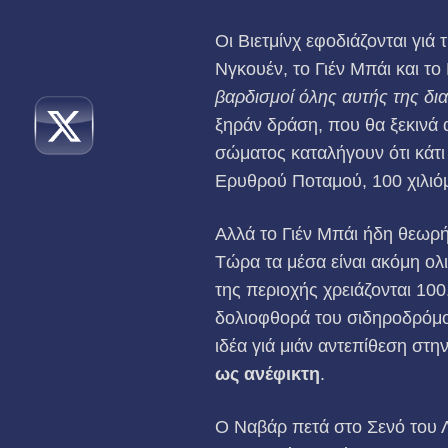
Οι Βιετμίνχ εφοδιάζονται γιά
Νγκουέν, το Γιέν Μπάι και το
βαρδισμοί όλης αυτής της δι
ξηράν δράση, που θα ξεκινά α
σώματος κα­ταλήγουν ότι κάτι
Ερυθρού Ποταμού, 100 χιλιόμ
Αλλά το Γιέν Μπάι ήδη θεωρή
Τώρα τα μέσα είναι ακόμη ολι
της περιο­χής χρειάζονται 10
δολιοφθορά του σιδηροδρό­μου
ιδέα γιά μιάν αντεπίθεση στ
ως ανέφικτη
.
Ο Ναβάρ πετά στο Σενό του 