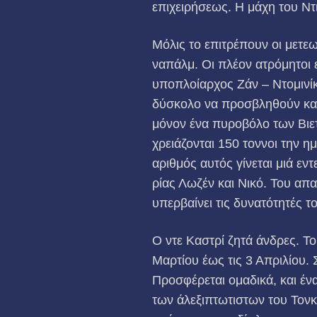
επιχειρήσεως. Η μάχη του Ντ
Μόλις το επιτρέπουν οι μετε
ναπάλμ. Οι πλέον ατρόμητοι 
υποπλοίαρχος Ζάν – Ντομινίκ 
δύσκολο να προσβληθούν και 
μόνον ένα πυροβόλο των Βιετ
χρειάζονται 150 τοννοι την η
αριθμός αυτός γίνεται μιά ε
ρίας Λωζέν και Νικό. Του απα
υπερβαίνει τις δυνατότητές τ
Ο ντε Καστρί ζητά άνδρες. Τ
Μαρτίου έως τις 3 Απριλίου. 
Προσφέρεται ομαδικά, και έν
των άλεξιπτωτιστων του Τονκί