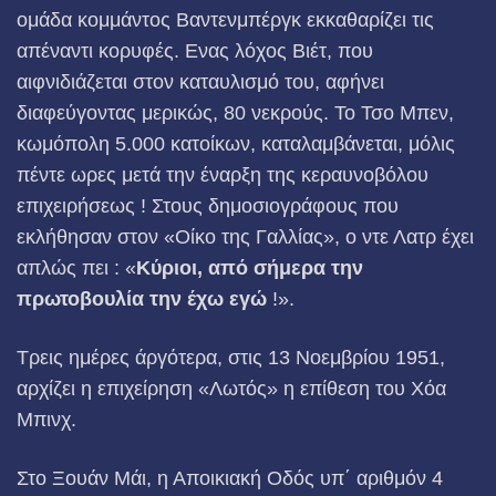
ομάδα κομμάντος Βαντενμπέργκ εκκαθαρίζει τις
απέναντι κορυφές. Ενας λόχος Βιέτ, που
αιφνιδιάζεται στον καταυλισμό του, αφήνει
διαφεύγοντας μερικώς, 80 νεκρούς. Το Τσο Μπεν,
κωμόπολη 5.000 κατοίκων, καταλαμβάνεται, μόλις
πέντε ωρες μετά την έναρξη της κεραυνοβόλου
επιχειρήσεως ! Στους δημοσιο­γράφους που
εκλήθησαν στον «Οίκο της Γαλλίας», ο ντε Λατρ έχει
απλώς πει : «
Κύριοι, α
πό σήμερα την
πρωτοβουλία τ
η
ν έχω
ε
γώ
!».
Τρεις ημέρες άργότερα, στις 13 Νοεμβρίου 1951,
αρχίζει η επιχείρηση «Λωτός» η επίθεση του Χόα
Μπινχ.
Στο Ξουάν Μάι, η Αποικιακή Οδός υπ΄ αριθμόν 4