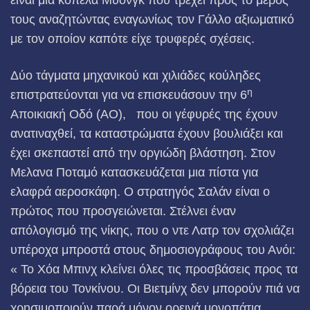
είναι μια κοπέλα Μυόνγκ που τρέχει προς το μερος
τους αναζητώντας εναγωνίως τον Γάλλο αξιωματικό
με τον οποίον καπότε είχε τρυφερές σχέ­σεις.
Δύο τάγματα μηχανικού και χιλιάδες κούληδες
η
επιστρατεύονται για να επισκευάσουν την 6
Αποικιακή Οδό (ΑΟ), που οι γέφυρές της έχουν
ανατιναχθεί, τα καταστρώματα έχουν βου­λιάξει και
έχει σκεπαστεί από την οργιώδη βλάστηση. Στον
Μελανα Ποταμό κατασκευάζεται μια πίστα για
ελαφρά αεροσκάφη. Ο στρατηγός Σαλάν είναι ο
πρώτος που προσγειώνεται. Στέλνει έναν
απόλογισμό της νίκης, που ο ντε Λατρ τον σχολιάζει
υπέ­ροχα μπροστά στους δημοσιογράφους του Ανόι:
« Το Χόα Μπινχ κλείνει όλες τις προσβάσεις προς τα
βό­ρεια του Τονκίνου. Οι Βιετμίνχ δεν μπορούν πιά να
χρη­σιμοποιούν παρά μόνον ορεινά μονοπάτια