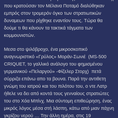
που κρατούσαν τον Μέλανα Πο­ταμό διαλύθηκαν
εμπρός στον τρομερόν όγκο των στρατιωτικών
δυναμεων που ρίχθηκε εναντίον τους. Τώρα θα
δούμε τι θα κάνουν τα τακτικά τάγματα των
κομμουνιστών.
Μεσα στο ψιλόβροχο, ένα μικροσκοπικό
αναγνωριστικό «Γρύλος» Μoράν-Σωνιέ (MS-500
CRIQUET, το γαλλικό ανάλογο του φημισμένου
γερμανικού «Πελαργού» -Φίζελερ Στορχ) πετά
σύρριζα επάνω απο τα βουνα. Παρά την αντιθετη
γνώμη του ιατρού και του πιλότου του, ο ντε Λατρ
ήθελε να δει από κοντά τους γενναίους στρατιώτες
του στο Χόα Μπίνχ. Μια σύντομη επιθεώρηση, ένας
μικρός λόγος μέσα στή λάσπη, κάτω από μιαν πάχνη
γκρίζου νερού … Την άλλη ημέρα, στις 19