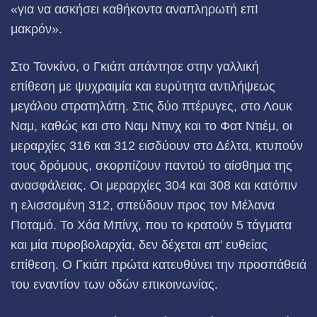
«για να ασκήσει καθήκοντα αναπληρωτή επΙ
μακρόν».
Στο Τονκίνο, ο Γκιάπ απάντησε στην γαλλική
επίθεση με ψυχραιμία και ευρύτητα αντιλήψεως
μεγάλου στρατηλάτη. Στις δύο πτέρυγες, στο Λουκ
Ναμ, καθώς και στο Ναμ Ντινχ και το Φατ Ντιέμ, οι
μεραρχίες 316 και 312 εισδύουν στο Δέλτα, κτυπούν
τους δρόμους, σκορπίζουν παντού το αίσθημα της
ανασφάλειας. Οι μεραρχίες 304 και 308 και κατόπιν
η ελισσομένη 312, σπεύδουν προς τον Μέλανα
Ποταμό. Το Χόα Μπίνχ, που το κρατούν 5 τάγματα
και μία πυροβολαρχία, δεν δέχεται απ’ ευθείας
επίθεση. Ο Γκιάπ πρώτα κατευθύνει την προσπάθειά
του εναντίον των οδών επικοινωνίας.