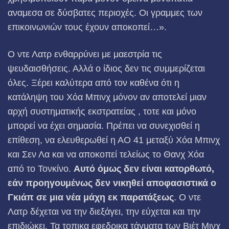
αναμεσα σε δύσ­βατες περιοχές. Οι γραμμες των
επικοινωνιών τους έχουν αποκοπεί…».
Ο ντε Λατρ ενθαρρύνει με μαεστρία τις
ψευδαισθήσεις. Αλλά ο ίδιος δεν τις συμμερίζεται
όλες. Ξέρει καλύτερα από τον καθένα ότι η
κατάληψη του Χόα Μπινχ μόνον αν αποτελεί μιαν
αρχή συστηματικής εκστρατείας , τοτε και μόνο
μπορεί να έχει σημασία. Πρέπει να συνεχισθεί η
επίθεση, να ελευθερωθεί η ΑΟ 41 μεταξύ Χόα Μπινχ
και Σεν Λα και να αποκοπεί τελείως το Θανχ Χόα
από το Τονκίνο.
Αυτό όμως δεν είναι κατορθωτό,
εάν
προηγουμένως
δεν νικηθεί απ
ο
φασιστικά ο
Γκιάπ σε μια νέα μάχη εκ παρατάξεως
. Ο ντε
Λατρ δέχεται να την διεξάγει, την εύχεται και την
επιδιώκει. Τα τοπικα εφεδρικα τάγματα των Βιέτ Μινχ