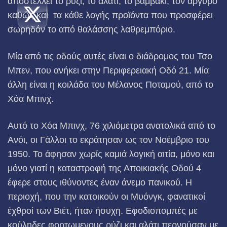
αποστέλλει το ρύζι, το άλάτι, το βαμβάκι, τον άργυρο
καθώς και τα κάθε λογής προϊόντα που προσφέρει
σωρηδόν το από θαλάσσης λαθρεμπόριο.
Μία από τις οδούς αυτές είναι ο διάδρομος του Τσο
Mπεν, που ανήκει στην Περιφερειακή Οδό 21. Μία
άλλη είναι η κοιλάδα του Μέλανος Ποταμού, από το
Χόα Μπινχ.
Αυτό το Χόα Μπινχ, 76 χιλιόμετρα ανατολικά από το
Ανόι, οι Γάλλοι το εκράτησαν ως τον Νοέμβριο του
1950. Το άφησαν χωρίς καμιά λογική αιτία, μόνο και
μόνο γιατί η καταστροφή της Αποικιακής Οδού 4
έφερε στους ιθύνοντες έναν άνεμο πανικού. Η
περιοχή, που την κατοικούν οι Μυόνγκ, φανατικοί
έχθροί των Βιέτ, ήταν ήσυχη. Εφοδιοπομπές με
κούληδες φορτωμενους ρύζι και αλάτι περνούσαν με