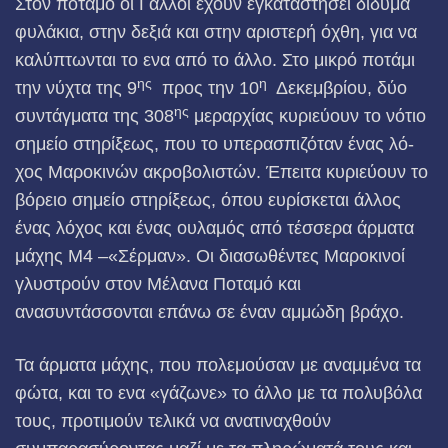
Στον ποταμό οι Γάλλοι έχουν εγκαταστήσει δίδυμα
φυλάκια, στην δεξιά και στην αριστερή όχθη, για να
καλύπτωνται το ενα από το άλλο. Στο μικρό ποτάμι
ης
η
την νύχτα της 9
προς την 10
Δεκεμβρίου, δύο
ης
συντάγματα της 308
μεραρχίας κυριεύουν το νότιο
σημείο στηρίξεως, που το υπερασπιζόταν ένας λό­
χος Μαροκινών ακροβολιστών. Έπειτα κυριεύουν το
βόρειο σημείο στηρίξεως, όπου ευρίσκεται άλλος
ένας λόχος και ένας ουλαμός από τέσσερα άρματα
μάχης M4 –«Σέρμαν». Οι διασωθέντες Μαρο­κινοί
γλυστρούν στον Μέλανα Ποταμό και
ανασυντάσσονται επάνω σε έναν αμμώδη βράχο.
Τα άρματα μάχης, που πολεμούσαν με αναμμένα τα
φώτα, και το ενα «γάζωνε» το άλλο με τα πολυβόλα
τους, προτιμούν τελικά να ανατιναχθούν