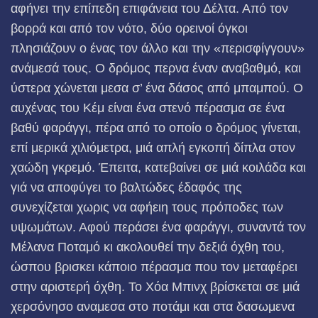
αφή­νει την επίπεδη επιφάνεια του Δέλτα. Από τον
βορρά και από τον νότο, δύο ορεινοί όγκοι
πλησιάζουν ο ένας τον άλλο και την «περισφίγγουν»
ανάμεσά τους. Ο δρόμος περνα έναν αναβαθμό, και
ύστερα χώνεται μεσα σ’ ένα δάσος από μπαμπού. Ο
αυχένας του Κέμ είναι ένα στενό πέρασμα σε ένα
βαθύ φαράγγι, πέρα από το οποίο ο δρόμος γίνεται,
επί μερικά χιλιόμετρα, μιά απλή εγκοπή δίπλα στον
χαώδη γκρεμό. Έπειτα, κατεβαίνει σε μιά κοιλάδα και
γιά να αποφύγει το βαλτώδες έδαφός της
συνεχίζεται χωρις να αφήειη τους πρόποδες των
υψωμάτων. Αφού περάσει ένα φαράγγι, συναντά τον
Μέλανα Ποταμό κι ακολουθεί την δεξιά όχθη του,
ώσπου βρισκει κάποιο πέρασμα που τον μεταφέρει
στην αριστερή όχθη. Το Χόα Μπινχ βρίσκεται σε μιά
χερσόνησο αναμεσα στο ποτάμι και στα δασωμενα