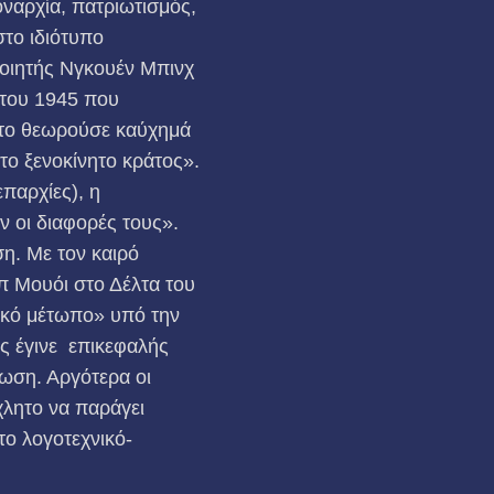
Μοναρχία, πατριωτισμός,
στο ιδιότυπο
ποιητής Νγκουέν Μπινχ
 του 1945 που
 το θεωρούσε καύχημά
 το ξενοκίνητο κράτος».
επαρχίες), η
 οι διαφο­ρές τους».
ση. Με τον καιρό
π Μουόι στο Δέλτα του
τικό μέτωπο» υπό την
ς έγινε επικεφαλής
φωση. Αργότερα οι
λητο να παράγει
το λογοτεχνικό-