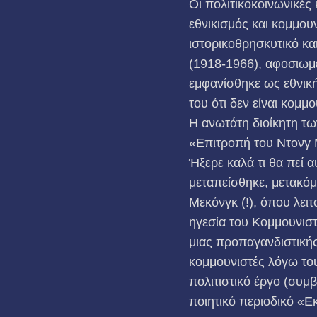
Οι πολιτικοκοινωνικές 
εθνικισμός και κομμου
ιστορικοθρησκυτικό κ
(1918-1966), αφοσιωμ
εμφανίσθηκε ως εθνικ
του ότι δεν είναι κομμ
Η ανωτάτη διοίκητη των
«Επιτροπή του Ντονγ Μ
Ήξερε καλά τι θα πεί 
μεταπείσθηκε, μετακόμ
Μεκόνγκ (!), όπου λει
ηγεσία του Κομμουνιστ
μιας προπαγανδιστικής
κομμουνιστές λόγω το
πολιτιστικό έργο (συμβ
ποιητικό περιοδικό «Ε