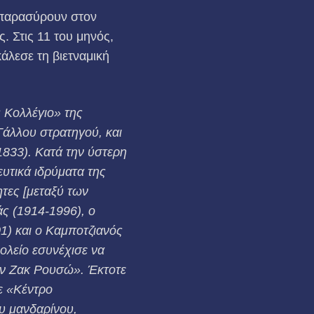
 παρασύρουν στον
. Στις 11 του μηνός,
άλεσε τη βιετναμική
ς Κολλέγιο» της
Γάλλου στρατηγού, και
833). Κατά την ύστερη
ευτικά ιδρύματα της
τες [μεταξύ των
ς (1914-1996), ο
1) και ο Καμποτζιανός
ολείο εσυνέχισε να
αν Ζακ Ρουσώ». Έκτοτε
ε «Κέντρο
ου μανδαρίνου,