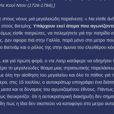
Λε Κουί Ντον (1726-1784),]
στους νέους μιά μεγαλειώδη παραίνεση: « Να είσθε άνδ
 στούς Βιετμίνχ.
Υπάρχουν εκεί
άτομα που αγωνίζοντα
 όμως είσθε πατριώτες, να πολεμήσετε γιά την πατρίδα σα
ας. Δεν αφορα πιά στην Γαλλία, παρά μόνο στο μετρο που
ο Βιετνάμ και ο ρόλος της στην άμυνα του ελευθέρου κ
, και γιά πρώτη φο­ρά, ο ντε Λατρ κατάφερε να οδηγήσει
έρει το μεγαλειώδες θέαμα μιας στρατιωτικής παρελάσεω
με όλη την αίσθηση του μεγαλείου και όλο το πάθος γιά τ
μερα, στις 15 Ιουλίου, ο αυτοκράτωρ υπογράφει ένα διάτα
α μεσα και οι δυναμεις του αγωνιζομένου έθνους. Πάντω
ς διευκρινίζει ότι η αυτοκρατορική διακήρυξη δεν σημαί
 δη πως η ίδια δεν σκοπεύει να καταφύγει στο μετρο αυτο