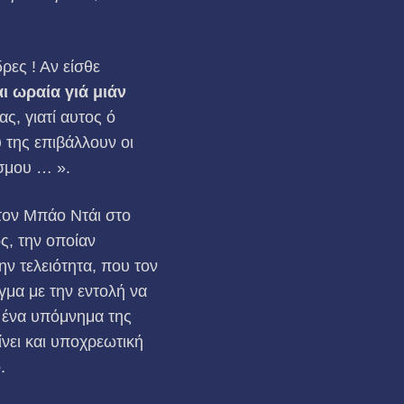
ρες ! Αν είσθε
ι ωραία γιά μιάν
ς, γιατί αυτος ό
 της επιβάλλουν οι
όσμου … ».
 τον Μπάο Ντάι στο
ς, την οποίαν
ην τελειότητα, που τον
γμα με την εντολή να
ς ένα υπόμνημα της
νει και υπο­χρεωτική
.