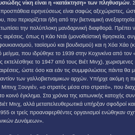
υσιώδης νίκη είναι η «κατάκτηση» των πληθυσμών
. 
 προσπάθεια ειρηνεύσεως είναι σαφώς αξεχώριστες, ώστ
υ, που περιορίζεται ήδη από την βιετναμική ανεξαρτησία,
ετωπίσει την πολύπλοκη μανδαρινική διαφθορά. Πρέπει ν
ς αιρέσεις, όπως η Κάο Ντάι (μονοθεϊστική θρησκεία, συ
ουκιανισμού, ταοϊσμού και βουδισμού) και η Χόα Χάο (
ό μείγμα, που ιδρύθηκε το 1939 στην Κοχινκίνα από τον
ς εκτελέσθηκε το 1947 από τους Βιέτ Μινχ), χωρισμενες
ιρέσεις, ώστε όσο και εάν τις συμμφιλιώσεις πάν­τα θα μ
ναντίον των γαλλοβιετναμικων αρχών. Υπήρχε ακόμη η 
Μπινχ Ξουγιέν, «ο στρατός μέσα στο στρατό», που διαχε
 κοινό έγκλημα. Στα χρόνια της ιαπωνικής κατοχής συ
Βιέτ Μινχ, αλλά μεταπελευθερωτικά υπήρξαν σφοδροί και
1955 οι τρείς προαναφερθέντες οργανισμοί ενώθηκαν σχη
νικών Δυνάμεων».