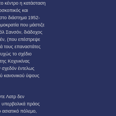
Στο κέντρο η κατάσταση
οσκοπικός και
στο διάστημα 1952-
ομοκρατία που μάστιζε
όλ Σανσόν, διάδοχος
έν, (που επέστρεψε
κά τους επαναστάτες
τυχώς το σχέδιο
της Κοχινκίνας
ν σχεδόν έντελως
ού κανονικού ύψους
τε Λατρ δεν
ς, υπερβολικά πράος
ο ασιατικό πόλεμο,