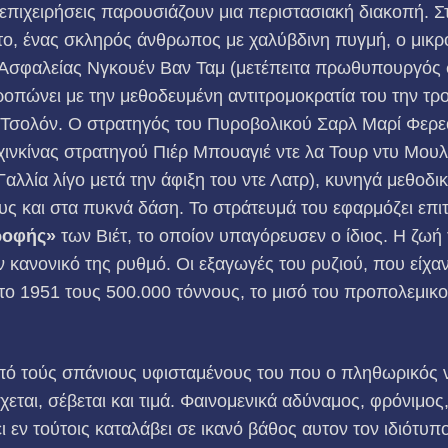
ι επιχειρήσεις παρουσιάζουν μια περιστασιακή διακοπή. 
ότο, ένας σκληρός άνθρωπος με χαλύβδινη πυγμή, ο μικρ
Ασφαλείας Νγκουέν Βαν Ταμ (μετέπειτα πρωθυπουργός 
ροπώνει με την μεθοδευμένη αντιτρομοκρατία του την τρ
– Τσολόν. Ο στρατηγός του Πυροβολικού Σαρλ Μαρί Φερε
ινκίνας στρατηγού Πιέρ Μπουαγιέ ντε λα Τουρ ντυ Μουλ
αλλία λίγο μετά την άφιξη του ντε Λατρ), κυνηγά μεθο­δι
ς και στα πυκνά δάση. Το στράτευμά του εφαρμόζει επι
ροφής»
των Βιέτ, το οποίον υπαγόρευσεν ο ίδιος. Η ζωή 
ν κανονικό της ρυθμό. Οι εξαγωγές του ρυζιού, που είχα
το 1951 τους 500.000 τόννους, το μισό του προπολεμικ
πό τούς σπάνιους υφισταμένους του που ο πληθωρικός ν
χεται, σέβεται και τιμά. Φαινομενικά αδύναμος, φρόνιμο
ει εν τούτοις καταλάβει σε ικανό βάθος αυτον τον ιδιότυπ