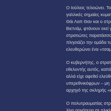
Ο Ιούλιος τελειώνει. Τ
γαλλι­κές σημαίες κυμ
Θάι Λαπ Θαν και ο στ
Βιετνάμ, φτάνουν εκεί
στρατιώτες παρατάσσον
πλησιάζει την ομάδα τ
ελευθερώνει ένα «τσαμ
Ο κυβερνήτης, ο στρατ
εθελοντής αυτός, καπό
αλλά είχε αφεθεί ελεύ
υπερεθνικόφρων – μη 
αρχηγό της σκληρής «α
Ο πολυτραυματίας στρ
λίγο αργότερα σε ηλικ