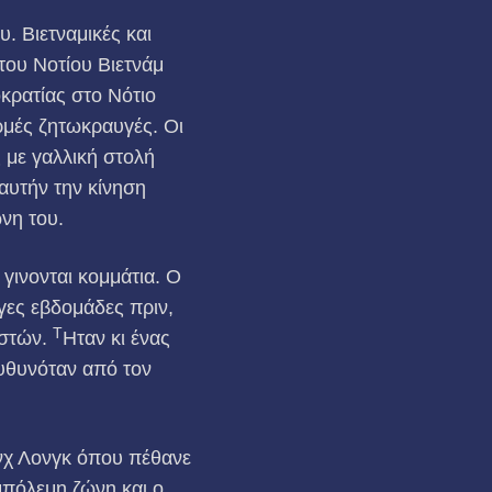
. Βιετναμικές και
 του Νοτίου Βιετνάμ
κρατίας στο Νότιο
ρμές ζητωκραυγές. Οι
με γαλ­λική στολή
αυτήν την κίνηση
νη του.
γινονται κομμάτια. Ο
ίγες εβδομάδες πριν,
Τ
ιστών.
Ηταν κι ένας
υθυνόταν από τον
νχ Λονγκ όπου πέθανε
μπόλεμη ζώνη και ο