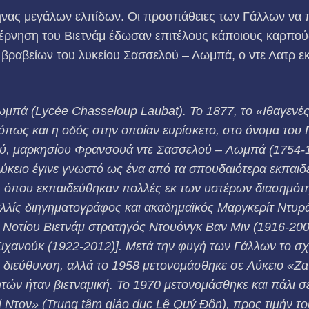
μήνας μεγάλων ελπίδων. Οι προσπάθειες των Γάλλων να
έρνηση του Βιετνάμ έδωσαν επιτέλους κάποιους καρπούς
βρα­βείων του λυκείου Σασσελού – Λωμπά, ο ντε Λατρ εκ
.
Λωμπά
(
Lyc
é
e
Chasseloup
Laubat
)
.
Το 1877, το «Ιθαγενέ
πως και η οδός στην οποίαν ευρίσκετο, στο όνομα του 
ού, μαρκησίου Φρανσουά ντε
Σασσελού – Λωμπά
(1754-1
λύκειο έγινε γνωστό ως ένα από τα σπουδαιότερα εκπαιδ
, όπου εκπαιδεύθηκαν πολλές εκ των υστέρων διασημότη
λλίς διηγηματογράφος και ακαδημαϊκός Μαργκερίτ Ντυρά
 Νοτίου Βιετνάμ στρατηγός Ντουόνγκ Βαν Μιν (1916-200
ιχανούκ (1922-2012)]. Μετά την φυγή των Γάλλων το σχ
ή διεύθυνση, αλλά το 1958 μετονομάσθηκε σε Λύκειο «Ζ
τών ήταν βιετναμική. Το 1970 μετονομάσθηκε και πάλι σ
 Ντον» (
Trung
t
â
m
gi
á
o
dục
L
ê
Qu
ý Đô
n
), προς τιμήν τ