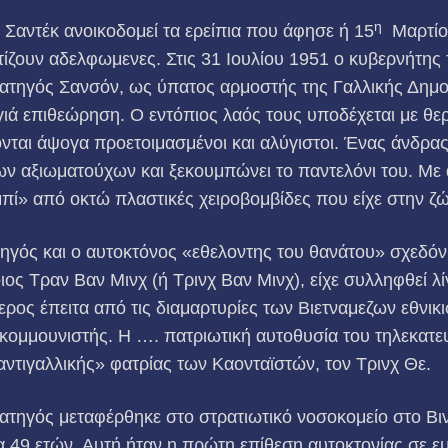
η
ο Σαντέκ ανοικοδομεί τα ερείπια που άφησε ή 15
Μαρτίου
ατίζουν αδελφωμενες. Στις 31 Ιουλίου 1951 ο κυβερνήτης
ρατηγός Σανσόν, ως ύπατος αρμοστής της Γαλλικής Δημο
 γιά επιθεώρηση. Ο εντόπιος λαός τους υποδέχεται με θε
ται άψογα προετοιμασμένοι και αλύγιστοι. Ένας άνδρας 
ων αξιωματούχων και ξεκουμπώνει το παντελόνι του. Με 
πί» από οκτώ πλαστικές χειροβομβίδες που είχε στην ζώ
ηγός και ο αυτοκτόνος «εθελοντης του θανάτου» σχεδόν 
ιος Τραν Βαν Μινχ (ή Τρινχ Βαν Μινχ), είχε συλληφθεί λ
θερος έπειτα από τις διαμαρτυρίες των Βιετναμεζων εθνικ
κομμουνιστής. Η …. πατριωτική αυτοθυσία του τηλεκατε
ντιγαλλικής» φατρίας των Καονταϊστών, τον Τρινχ Θε.
ατηγός μεταφέρθηκε στο στρατιωτικό νοσοκομείο στο Βι
ία 49 ετών. Αυτή ήταν η πρώτη επίθεση αυτοκτονίας σε ε