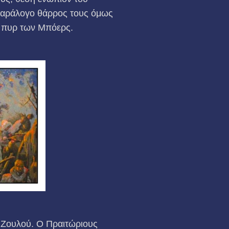
 παράλογο θάρρος τους όμως
ό πυρ των Μπόερς.
ν Ζουλού. Ο Πραιτώριους