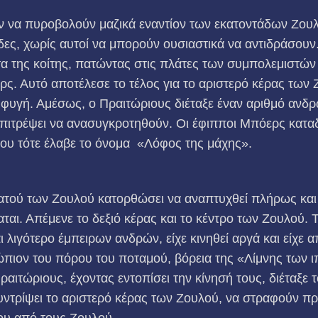
 να πυροβολούν μαζικά εναντίον των εκατοντάδων Ζουλ
δες, χωρίς αυτοί να μπορούν ουσιαστικά να αντιδράσου
 της κοίτης, πατώντας στις πλάτες των συμπολεμιστών
. Αυτό αποτέλεσε το τέλος για το αριστερό κέρας των 
 φυγή. Αμέσως, ο Πραιτώριους διέταξε έναν αριθμό ανδρ
επιτρέψει να ανασυγκροτηθούν. Οι έφιπποι Μπόερς κατα
ου τότε έλαβε το όνομα «Λόφος της μάχης».
ατού των Ζουλού κατορθώσει να αναπτυχθεί πλήρως και 
ταται. Απέμενε το δεξιό κέρας και το κέντρο των Ζουλού.
λιγότερο έμπειρων ανδρών, είχε κινηθεί αργά και είχε 
νώπιον του πόρου του ποταμού, βόρεια της «Λίμνης των
ιτώριους, έχοντας εντοπίσει την κίνησή τους, διέταξε 
συντρίψει το αριστερό κέρας των Ζουλού, να στραφούν πρ
ου από τους Ζουλού.