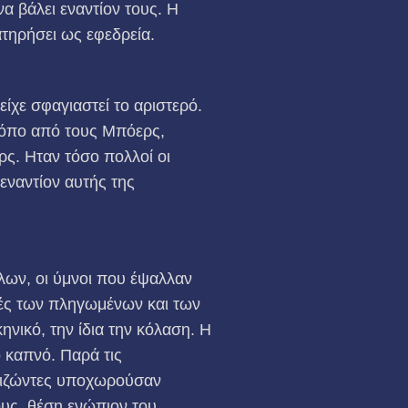
α βάλει εναντίον τους. Η
ατηρήσει ως εφεδρεία.
ίχε σφαγιαστεί το αριστερό.
τρόπο από τους Μπόερς,
ς. Ηταν τόσο πολλοί οι
εναντίον αυτής της
λων, οι ύμνοι που έψαλλαν
υγές των πληγωμένων και των
ικό, την ίδια την κόλαση. Η
ό καπνό. Παρά τις
επιζώντες υποχωρούσαν
ους, θέση ενώπιον του