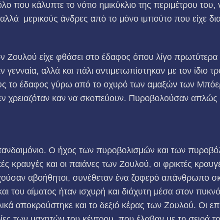
λο που κάλυπτε το νότιο ημικύκλιο της περιμέτρου του, ν
 αλλά μερικούς άνδρες από το μόνο ιμπούτο που είχε δι
ων Ζουλού είχε φθάσει στο έδαφος όπου λίγο πρωτύτερα ε
ν γενναία, αλλά και πάλι αντιμετωπίστηκαν με τον ίδιο 
ους το έδαφος γύρω από το οχυρό των αμαξών των Μπόερ
εν χρειαζόταν καν να σκοπεύουν. Πυροβολούσαν απλώς 
πανδαιμόνιο. Ο ήχος των πυροβολισμών και των πυροβό
κές κραυγές και οι παιάνες των Ζουλού, οι φρικτές κρα
ύσαν αβοήθητοι, συνέθεταν ένα ζοφερό απάνθρωπο σκην
αι του αίματος ήταν ισχυρή και διάχυτη μέσα στον πυκν
ελικά αποκρούστηκε και το δεξιό κέρας των Ζουλού. Οι 
ρίες των μαχητών του κέντρου, που έλαβαν με τη σειρά,τ