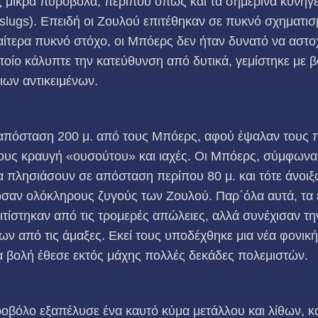
 μικρά πυροβόλα, περίπου όπως και τα σημερινά κυνηγ
slugs). Επειδή οι Ζουλού επιτέθηκαν σε πυκνό σχηματι
ιαίτερα πυκνό στόχο, οι Μπόερς δεν ήταν δυνατό να αστο
ίο κάλυπτε την κατεύθυνση από δυτικά, γεμίστηκε με β
νιων αντικειμένων.
 απόσταση 200 μ. από τους Μπόερς, αφού έψαλαν τους π
ους κραυγή «ουσούτου» και ιαχές. Οι Μπόερς, σύμφωνα 
 πλησιάσουν σε απόσταση περίπου 80 μ. και τότε άνοιξα
σαν ολόκληρους ζυγούς των Ζουλού. Παρ΄όλα αυτά, τα ε
ιτίστηκαν από τις τρομερές απώλειες, αλλά συνέχισαν τ
ν από τις άμαξες. Εκεί τους υποδέχθηκε μια νέα φονική
 βολή έθεσε εκτός μάχης πολλές δεκάδες πολεμιστών.
οβόλο εξαπέλυσε ένα καυτό κύμα μετάλλου και λίθων, κ