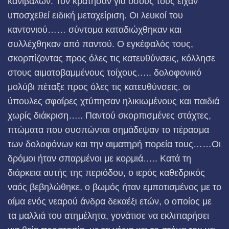
κανιβάλων. Τον κράτησαν για όσους τους είχαν
υποσχεθεί ειδική μεταχείριση. Οι λευκοί του
καντονιού…… σύντομα καταδιώχθηκαν και
συλλέχθηκαν από παντού. Ο εγκέφαλός τους,
σκορπίζοντας προς όλες τις κατευθύνσεις, κόλλησε
στους αιματοβαμμένους τοίχους….. δολοφονικό
μολύβι πέταξε προς όλες τις κατευθύνσεις. οι
ύπουλες σφαίρες χτύπησαν ηλικιωμένους και παιδιά
χωρίς διάκριση….. Παντού σκορπισμένες στάχτες,
πτώματα που συσπώνται σημάδεψαν το πέρασμα
των δολοφόνων και την αιματηρή πορεία τους……Οι
δρόμοι ήταν σπαρμένοι με κορμιά….. Κατά τη
διάρκεια αυτής της περιόδου, ο ιερός καθεδρικός
ναός βεβηλώθηκε, ο βωμός ήταν εμποτισμένος με το
αίμα ενός νεαρού άνδρα δεκαέξι ετών, ο οποίος με
τα μαλλιά του ατημέλητα, γονάτισε να εκλιπαρήσει