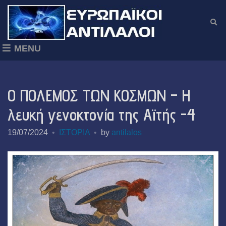
E
x
p
MENU
a
n
d
s
Ο ΠΟΛΕΜΟΣ ΤΩΝ ΚΟΣΜΩΝ – Η
e
a
λευκή γενοκτονία της Αϊτής -4
r
c
19/07/2024
ΙΣΤΟΡΙΑ
by
antilalos
h
f
o
r
m