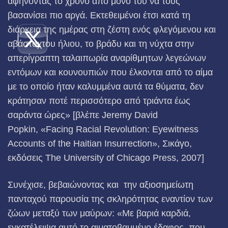
αφήνοντάς το χρόνο από μόνο του να τους
βασανίσει πιο αργά. Εκτεθειμένοι έτσι κατά τη
διάρκεια της ημέρας στη ζέστη ενός φλεγόμενου και
αβάσταχτου ήλιου, το βράδυ και τη νύχτα στην
απερίγραπτη ταλαιπωρία αναρίθμητων λεγεώνων
εντόμων και κουνουπιών που έλκονται από το αίμα
με το οποίο ήταν καλυμμένα αυτά τα θύματα, δεν
κράτησαν ποτέ περισσότερο από τριάντα έως
σαράντα ώρες» [βλέπε Jeremy David
Popkin, «Facing Racial Revolution: Eyewitness
Accounts of the Haitian Insurrection», Σικάγο,
εκδόσεις The University of Chicago Press, 2007]
Συνέχισε, βεβαιώνοντας και την αξιοσημείωτη
πανταχού παρουσία της σκληρότητας εναντίον των
ζώων μεταξύ των μαύρων: «Με βαριά καρδιά,
εγκατέλειψα αυτό το αιματοβαμμένο έδαφος, που