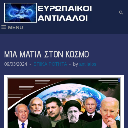
E
x
p
MENU
a
n
d
s
ΜΙΑ ΜΑΤΙΑ ΣΤΟΝ ΚΟΣΜΟ
e
a
09/03/2024
ΕΠΙΚΑΙΡΟΤΗΤΑ
by
antilalos
r
c
h
f
o
r
m