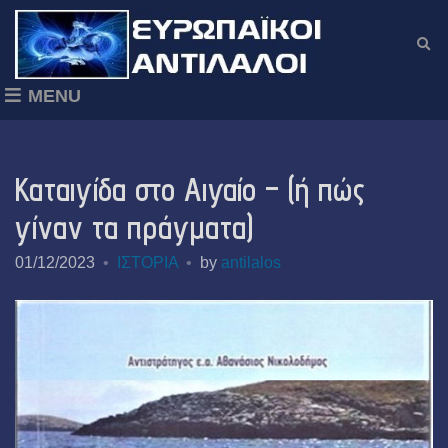
E
x
p
MENU
a
n
d
s
Καταιγίδα στο Αιγαίο – (ή πώς
e
a
γίναν τα πράγματα)
r
c
01/12/2023
ΙΣΤΟΡΙΑ
by
antilalos
h
f
o
r
m